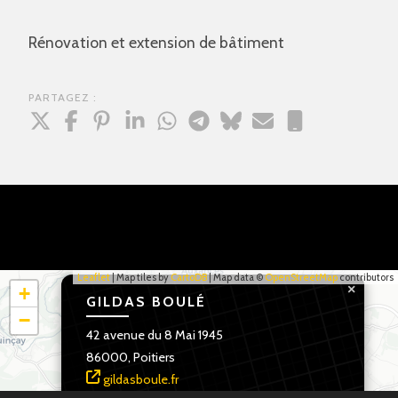
Rénovation et extension de bâtiment
PARTAGEZ :
Leaflet
| Map tiles by
CartoDB
| Map data ©
OpenStreetMap
contributors
×
+
GILDAS BOULÉ
−
42 avenue du 8 Mai 1945
86000, Poitiers
gildasboule.fr