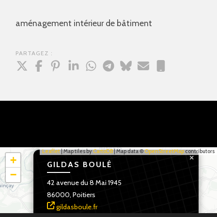
aménagement intérieur de bâtiment
PARTAGEZ :
Leaflet
| Map tiles by
CartoDB
| Map data ©
OpenStreetMap
contributors
×
+
GILDAS BOULÉ
−
42 avenue du 8 Mai 1945
86000, Poitiers
gildasboule.fr